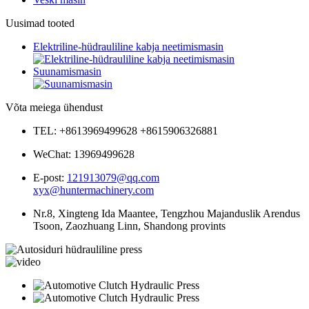
Uusimad tooted
Elektriline-hüdrauliline kabja neetimismasin
Suunamismasin
Võta meiega ühendust
TEL: +8613969499628 +8615906326881
WeChat: 13969499628
E-post:
121913079@qq.com
xyx@huntermachinery.com
Nr.8, Xingteng Ida Maantee, Tengzhou Majanduslik Arendus
Tsoon, Zaozhuang Linn, Shandong provints