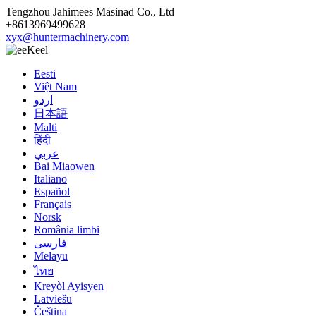
Tengzhou Jahimees Masinad Co., Ltd
+8613969499628
xyx@huntermachinery.com
Keel
Eesti
Việt Nam
اردو
日本語
Malti
हिंदी
عربي
Bai Miaowen
Italiano
Español
Français
Norsk
România limbi
فارسی
Melayu
ไทย
Kreyòl Ayisyen
Latviešu
Čeština