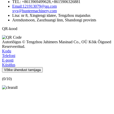
TEL: +8613969499628,+8615906326881
Email:121913079@qq.com
xyx@huntermachinery.com
Lisa: nr 8, Xingtengi idatee, Tengzhou majandus
Arendustsoon, Zaozhuangi linn, Shandongi provints
QR-kood
Autoriõigus © Tengzhou Jahimees Masinad Co., OÜ Kõik Õigused
Reserveeritud.
Kodu
Telefoni
E-posti
Küsitlus
Võtke ühendust tarnijaga
(
0
/10)