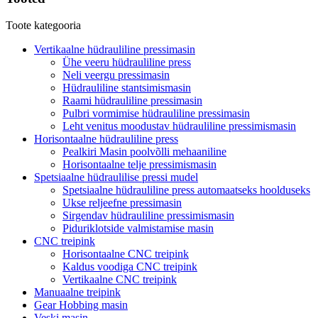
Toote kategooria
Vertikaalne hüdrauliline pressimasin
Ühe veeru hüdrauliline press
Neli veergu pressimasin
Hüdrauliline stantsimismasin
Raami hüdrauliline pressimasin
Pulbri vormimise hüdrauliline pressimasin
Leht venitus moodustav hüdrauliline pressimismasin
Horisontaalne hüdrauliline press
Pealkiri Masin poolvõlli mehaaniline
Horisontaalne telje pressimismasin
Spetsiaalne hüdraulilise pressi mudel
Spetsiaalne hüdrauliline press automaatseks hoolduseks
Ukse reljeefne pressimasin
Sirgendav hüdrauliline pressimismasin
Piduriklotside valmistamise masin
CNC treipink
Horisontaalne CNC treipink
Kaldus voodiga CNC treipink
Vertikaalne CNC treipink
Manuaalne treipink
Gear Hobbing masin
Veski masin