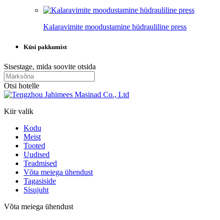
Kalaravimite moodustamine hüdrauliline press
Küsi pakkumist
Sisestage, mida soovite otsida
Otsi hotelle
Kiir valik
Kodu
Meist
Tooted
Uudised
Teadmised
Võta meiega ühendust
Tagasiside
Sisujuht
Võta meiega ühendust