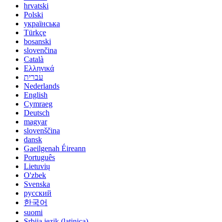
hrvatski
Polski
українська
Türkçe
bosanski
slovenčina
Català
Ελληνικά
עברית
Nederlands
English
Cymraeg
Deutsch
magyar
slovenščina
dansk
Gaeilgenah Éireann
Português
Lietuvių
O'zbek
Svenska
русский
한국어
suomi
Srbija jezik (latinica)