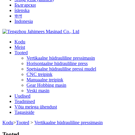
Български
íslenska
বাংলা
Indonesia
Kodu
Meist
Tooted
Vertikaalne hüdrauliline pressimasin
Horisontaalne hüdrauliline press
Spetsiaalne hüdraulilise pressi mudel
CNC treipink
Manuaalne treipink
Gear Hobbing masin
Veski masin
Uudised
Teadmised
Võta meiega ühendust
Tagasiside
Kodu
>
Tooted
>
Vertikaalne hüdrauliline pressimasin
Tooted