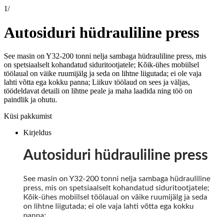
1
/
Autosiduri hüdrauliline press
See masin on Y32-200 tonni nelja sambaga hüdrauliline press, mis
on spetsiaalselt kohandatud siduritootjatele; Kõik-ühes mobiilsel
töölaual on väike ruumijälg ja seda on lihtne liigutada; ei ole vaja
lahti võtta ega kokku panna; Liikuv töölaud on sees ja väljas,
töödeldavat detaili on lihtne peale ja maha laadida ning töö on
paindlik ja ohutu.
Küsi pakkumist
Kirjeldus
Autosiduri hüdrauliline press
See masin on Y32-200 tonni nelja sambaga hüdrauliline
press, mis on spetsiaalselt kohandatud siduritootjatele;
Kõik-ühes mobiilsel töölaual on väike ruumijälg ja seda
on lihtne liigutada; ei ole vaja lahti võtta ega kokku
panna;