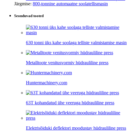
Järgmise:
800-tonnine automaatne soolatellismasin
Seonduvad tooted
630 tonni üks kahe soolaga telliste valmistamise masin
Metalltoote venitusvormiv hüdrauliline press
Huntermachinery.com
63T kohandatud ühe veeruga hüdrauliline press
Elektrisõiduki deflektori moodustav hüdrauliline press