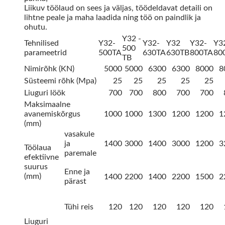
Liikuv töölaud on sees ja väljas, töödeldavat detaili on
lihtne peale ja maha laadida ning töö on paindlik ja
ohutu.
Y32 -
Tehnilised
Y32-
Y32-
Y32
Y32-
Y32
500
parameetrid
500TA
630TA
630TB
800TA
80
TB
Nimirõhk (KN)
5000
5000
6300
6300
8000
8
Süsteemi rõhk (Mpa)
25
25
25
25
25
Liuguri löök
700
700
800
700
700
Maksimaalne
avanemiskõrgus
1000
1000
1300
1200
1200
1
(mm)
vasakule
ja
1400
3000
1400
3000
1200
3
Töölaua
paremale
efektiivne
suurus
Enne ja
(mm)
1400
2200
1400
2200
1500
2
pärast
Tühi reis
120
120
120
120
120
Liuguri