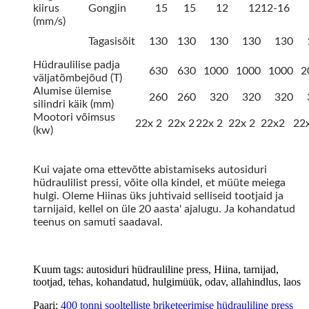
kiirus
Gongjin
15
15
12
12
12-16
(mm/s)
Tagasisõit
130
130
130
130
130
Hüdraulilise padja
630
630
1000
1000
1000
2
väljatõmbejõud (T)
Alumise ülemise
260
260
320
320
320
silindri käik (mm)
Mootori võimsus
22x 2
22x 2
22x 2
22x 2
22x2
22
(kw)
Kui vajate oma ettevõtte abistamiseks autosiduri
hüdraulilist pressi, võite olla kindel, et müüte meiega
hulgi. Oleme Hiinas üks juhtivaid selliseid tootjaid ja
tarnijaid, kellel on üle 20 aasta' ajalugu. Ja kohandatud
teenus on samuti saadaval.
Kuum tags: autosiduri hüdrauliline press, Hiina, tarnijad,
tootjad, tehas, kohandatud, hulgimüük, odav, allahindlus, laos
Paari:
400 tonni sooltelliste briketeerimise hüdrauliline press